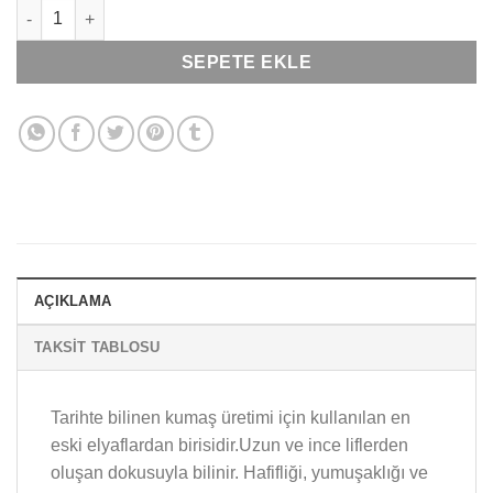
Türen 106, Pamuklu, İnterlok, Erkek T-shirt & Fanila adet
SEPETE EKLE
AÇIKLAMA
TAKSIT TABLOSU
Tarihte bilinen kumaş üretimi için kullanılan en
eski elyaflardan birisidir.Uzun ve ince liflerden
oluşan dokusuyla bilinir. Hafifliği, yumuşaklığı ve