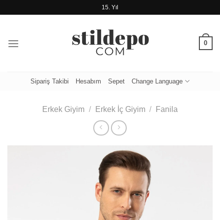
İçeriğe
15. Yıl
atla
0
Sipariş Takibi
Hesabım
Sepet
Change Language
Erkek Giyim
/
Erkek İç Giyim
/
Fanila